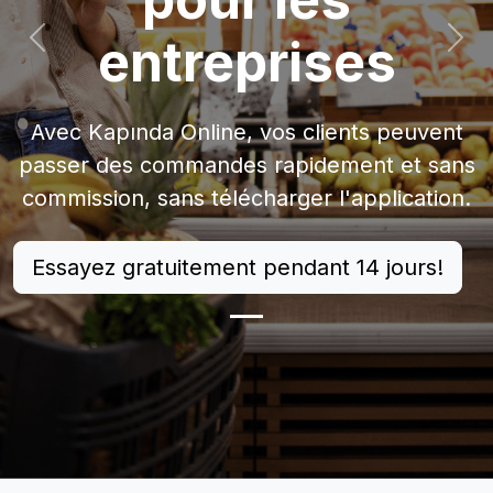
entreprises
Précédent
Suiv
Avec Kapında Online, vos clients peuvent
passer des commandes rapidement et sans
commission, sans télécharger l'application.
Essayez gratuitement pendant 14 jours!