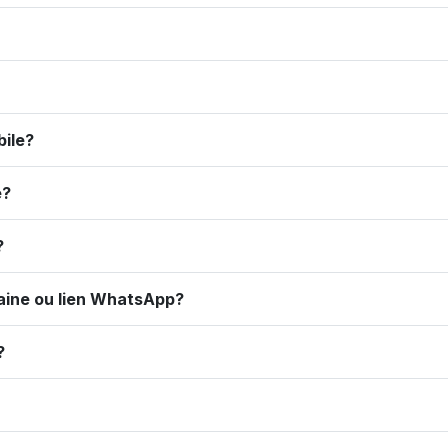
bile?
e?
?
maine ou lien WhatsApp?
?