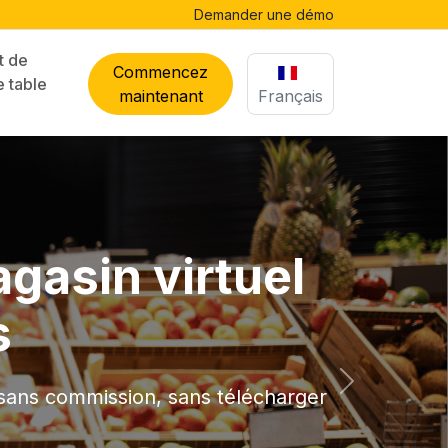
Commencez maintenant
t de
Commencez
e table
maintenant
Français
gasin virtuel
s
Suivant
sans commission, sans télécharger